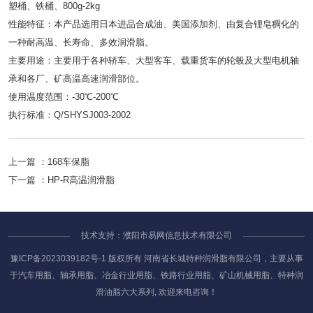
塑桶、铁桶、800g-2kg
性能特征：本产品选用日本进品合成油、美国添加剂、由复合锂皂稠化的
一种耐高温、长寿命、多效润滑脂。
主要用途：主要用于各种轿车、大型客车、载重货车的轮毂及大型电机轴
承和各厂、矿高温高速润滑部位。
使用温度范围：-30℃-200℃
执行标准：Q/SHYSJ003-2002
上一篇 ：
168车保脂
下一篇 ：
HP-R高温润滑脂
技术支持：濮阳市易网信息技术有限公司
豫ICP备2023039182号-1
版权所有 河南省长城特种润滑脂有限公司，主要从事
于汽车用脂、轴承用脂、冶金行业用脂、铁路行业用脂、矿山机械用脂、特种润
滑油脂六大系列, 欢迎来电咨询！